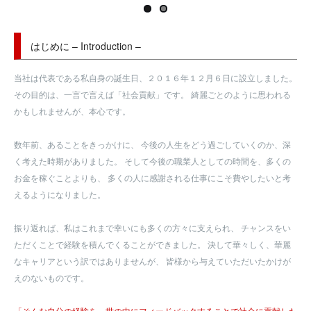
はじめに – Introduction –
当社は代表である私自身の誕生日、２０１６年１２月６日に設立しました。
その目的は、一言で言えば「社会貢献」です。
綺麗ごとのように思われる
かもしれませんが、本心です。
数年前、あることをきっかけに、
今後の人生をどう過ごしていくのか、深
く考えた時期がありました。
そして今後の職業人としての時間を、多くの
お金を稼ぐことよりも、
多くの人に感謝される仕事にこそ費やしたいと考
えるようになりました。
振り返れば、私はこれまで幸いにも多くの方々に支えられ、
チャンスをい
ただくことで経験を積んでくることができました。
決して華々しく、華麗
なキャリアという訳ではありませんが、
皆様から与えていただいたかけが
えのないものです。