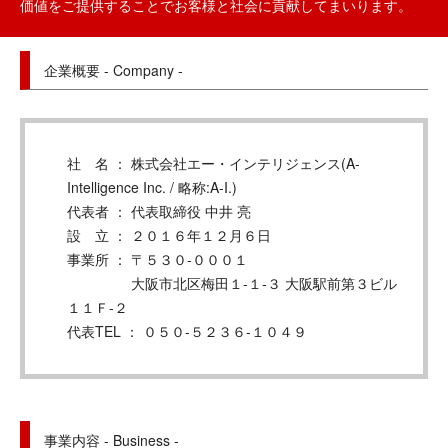
価値をご提供することでお客様と社会に貢献してまいります。
企業概要 - Company -
社 名 ： 株式会社エー・インテリジェンス(A-
Intelligence Inc. / 略称:A-I.)
代表者 ： 代表取締役 中井 亮
設 立 ： ２０１６年１２月６日
事業所 ： 〒５３０-０００１
大阪市北区梅田１-１-３ 大阪駅前第３ビル
１１Ｆ-２
代表TEL ： ０５０-５２３６-１０４９
事業内容 - Business -