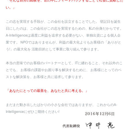
「そんな自分の経験を、世の中にフィードバックすることで社会に貢献した
い。」
この志を実現する手段が、この会社を設立することでした。
登記日を誕生
日にしたのは、この会社がこの志を実現するための、私の分身だからです。
A-Intelligenceは過度に利益を追求する必要がない、単独出資による個人企
業です。
NPOではありませんが、利益の最大化よりもお客様の「ありがと
う!」の最大化を
活動目的として事業に取り組んで参ります。
本当の意味でのお客様のパートナーとして、ITに纏わること、それ以外のこ
とでも、
お客様の課題やお困り事を解決するために、
お客様にとってのベ
ストな解決策を、お客様と共に追求して参ります。
「あなたにとっての最善を、あなたと共に考える。」
まだまだ動き出したばかりの小さな会社ではありますが、
これからのA-
Intelligenceにぜひご期待ください!